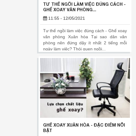
TƯ THẾ NGỒI LÀM VIỆC ĐÚNG CÁCH -
GHẾ XOAY VĂN PHÒNG...
11:55 - 12/05/2021
Tư thế ngồi làm việc đúng cách - Ghế xoay
văn phòng Xuân hòa Tại sao dân văn
phòng nên đứng dậy ít nhất 2 tiếng mỗi
ngày làm việc? Thói quen ngồi...
GHẾ XOAY XUÂN HÒA - ĐẶC ĐIỂM NỔI
BẬT