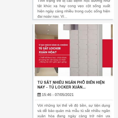
Tình trạng trẻ bị các bệnh học đường như
tật khúc xạ hay cong vẹo cột sống xuất
hiện ngày càng nhiều trong cuộc sống hiện
đại ngày nay. Vì...
TỦ SẮT NHIỀU NGĂN PHỔ BIẾN HIỆN
NAY - TỦ LOCKER XUÂN...
15:46 - 07/05/2021
Với những lợi thế về độ bền, sự tiện dụng
và dễ bảo quản mà mẫu tủ sắt nhiều ngăn
xuân hòa đang ngày càng trở nên ưa