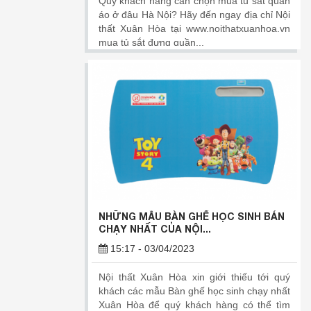
Quý khách hàng cần chọn mua tủ sắt quần
áo ở đâu Hà Nội? Hãy đến ngay địa chỉ Nội
thất Xuân Hòa tại www.noithatxuanhoa.vn
mua tủ sắt đựng quần...
NHỮNG MẪU BÀN GHẾ HỌC SINH BÁN
CHẠY NHẤT CỦA NỘI...
15:17 - 03/04/2023
Nội thất Xuân Hòa xin giới thiếu tới quý
khách các mẫu Bàn ghế học sinh chạy nhất
Xuân Hòa để quý khách hàng có thể tìm