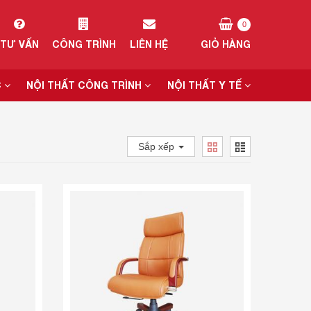
0
TƯ VẤN
CÔNG TRÌNH
LIÊN HỆ
GIỎ HÀNG
C
NỘI THẤT CÔNG TRÌNH
NỘI THẤT Y TẾ
Sắp xếp