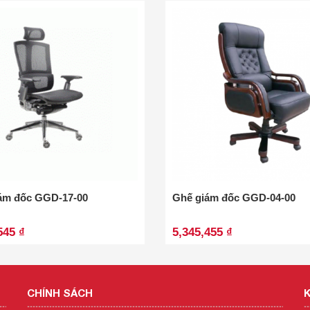
ám đốc GGD-17-00
Ghế giám đốc GGD-04-00
545 ₫
5,345,455 ₫
CHÍNH SÁCH
K