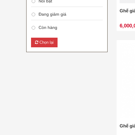
Nổi bật
Ghế gi
Đang giảm giá
6,000,
Còn hàng
Chọn lại
Ghế gi