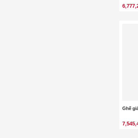
6,777,
Ghế gi
7,545,