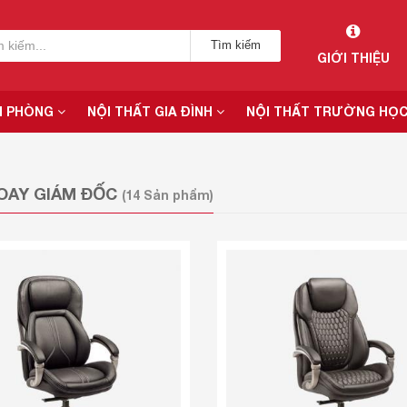
Tìm kiếm
GIỚI THIỆU
N PHÒNG
NỘI THẤT GIA ĐÌNH
NỘI THẤT TRƯỜNG HỌ
OAY GIÁM ĐỐC
(14 Sản phẩm)