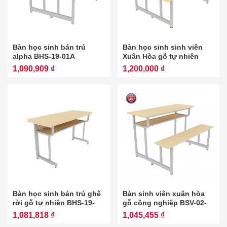
Bàn học sinh bán trú
Bàn học sinh sinh viên
alpha BHS-19-01A
Xuân Hòa gỗ tự nhiên
BSV-02-00A-CS
1,090,909 ₫
1,200,000 ₫
Bàn học sinh bán trú ghế
Bàn sinh viên xuân hòa
rời gỗ tự nhiên BHS-19-
gỗ công nghiệp BSV-02-
02A-CS
00A
1,081,818 ₫
1,045,455 ₫