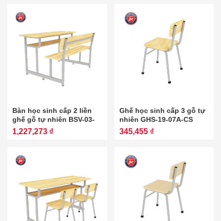
Bàn học sinh cấp 2 liền
Ghế học sinh cấp 3 gỗ tự
ghế gỗ tự nhiên BSV-03-
nhiên GHS-19-07A-CS
01A-CS
1,227,273 ₫
345,455 ₫