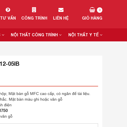
0
TƯ VẤN
CÔNG TRÌNH
LIÊN HỆ
GIỎ HÀNG
C
NỘI THẤT CÔNG TRÌNH
NỘI THẤT Y TẾ
2-05IB
hộp; Mặt bàn gỗ MFC cao cấp, có ngăn để tài liệu.
chắc. Mặt bàn màu ghi hoặc vân gỗ
nh điện
H750
 vân gỗ