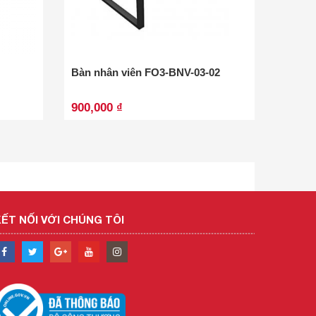
Bàn nhân viên FO3-BNV-03-02
Bàn là
00
900,000 ₫
1,813
ẾT NỐI VỚI CHÚNG TÔI