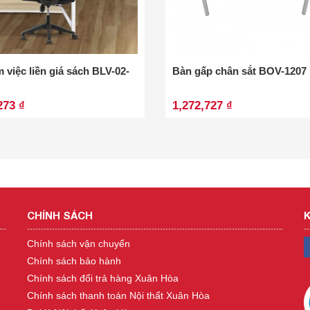
 việc liền giá sách BLV-02-
Bàn gấp chân sắt BOV-1207
273 ₫
1,272,727 ₫
CHÍNH SÁCH
K
Chính sách vận chuyển
Chính sách bảo hành
Chính sách đổi trả hàng Xuân Hòa
Chính sách thanh toán Nội thất Xuân Hòa