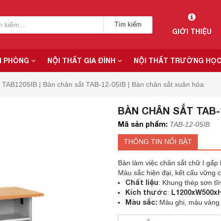
Tìm kiếm
GIỚI THIỆU
N PHÒNG
NỘI THẤT GIA ĐÌNH
NỘI THẤT TRƯỜNG HỌ
TAB1205IB | Bàn chân sắt TAB-12-05IB | Bàn chân sắt xuân hòa
BÀN CHÂN SẮT TAB-1
Mã sản phẩm:
TAB-12-05IB
THÔNG TIN NỔI BẬT
Bàn làm việc chân sắt chữ I gấp 
Màu sắc hiện đại, kết cấu vững 
Chất liệu
: Khung thép sơn tĩ
Kích thước
L1200xW500x
:
Màu sắc:
Màu ghi, màu vàng