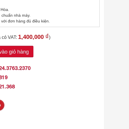
 Hòa.
u chuẩn nhà máy.
 với đơn hàng đủ điều kiện.
₫
1,400,000
á có VAT:
)
ào giỏ hàng
24.3763.2370
819
21.368